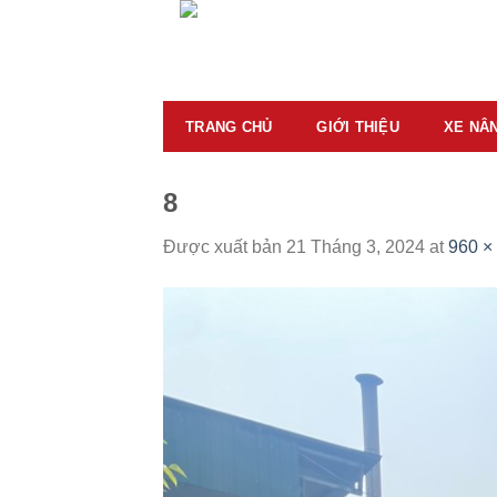
Skip
to
content
TRANG CHỦ
GIỚI THIỆU
XE NÂ
8
Được xuất bản
21 Tháng 3, 2024
at
960 ×