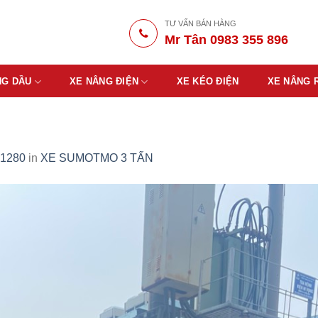
TƯ VẤN BÁN HÀNG
Mr Tân 0983 355 896
NG DẦU
XE NÂNG ĐIỆN
XE KÉO ĐIỆN
XE NÂNG 
 1280
in
XE SUMOTMO 3 TẤN