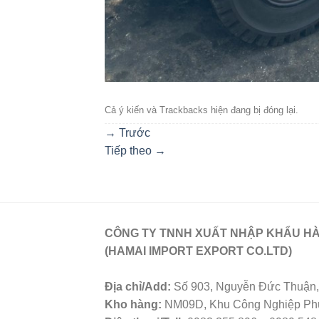
Cả ý kiến ​​và Trackbacks hiện đang bị đóng lại.
→
Trước
Tiếp theo
→
CÔNG TY TNNH XUẤT NHẬP KHẨU HÀ
(HAMAI IMPORT EXPORT CO.LTD)
Địa chỉ/Add:
Số 903, Nguyễn Đức Thuận, 
Kho hàng:
NM09D, Khu Công Nghiệp Phú 