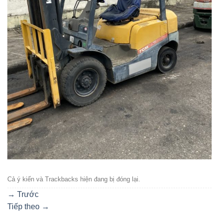
Cả ý kiến ​​và Trackbacks hiện đang bị đóng lại.
→
Trước
Tiếp theo
→