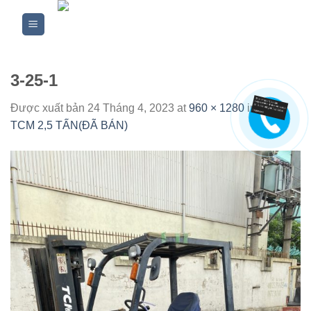
Skip
to
content
3-25-1
Được xuất bản
24 Tháng 4, 2023
at
960 × 1280
in
XE
TCM 2,5 TẤN(ĐÃ BÁN)