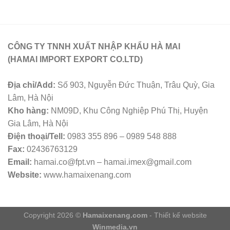
CÔNG TY TNNH XUẤT NHẬP KHẨU HÀ MAI
(HAMAI IMPORT EXPORT CO.LTD)
Địa chỉ/Add:
Số 903, Nguyễn Đức Thuận, Trâu Quỳ, Gia
Lâm, Hà Nội
Kho hàng:
NM09D, Khu Công Nghiệp Phú Thị, Huyện
Gia Lâm, Hà Nội
Điện thoại/Tell:
0983 355 896 – 0989 548 888
Fax:
02436763129
Email:
hamai.co@fpt.vn – hamai.imex@gmail.com
Website:
www.hamaixenang.com
Copyright 2026 ©
Hamaixenang.com
- Thiết kế website
Winmedia.vn