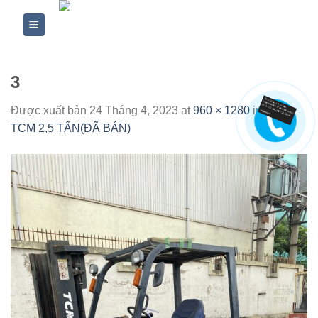
Skip
to
content
3
Được xuất bản
24 Tháng 4, 2023
at
960 × 1280
in
XE
TCM 2,5 TẤN(ĐÃ BÁN)