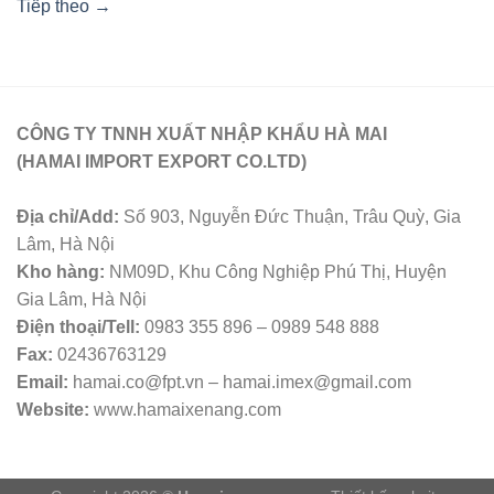
Tiếp theo
→
CÔNG TY TNNH XUẤT NHẬP KHẨU HÀ MAI
(HAMAI IMPORT EXPORT CO.LTD)
Địa chỉ/Add:
Số 903, Nguyễn Đức Thuận, Trâu Quỳ, Gia
Lâm, Hà Nội
Kho hàng:
NM09D, Khu Công Nghiệp Phú Thị, Huyện
Gia Lâm, Hà Nội
Điện thoại/Tell:
0983 355 896 – 0989 548 888
Fax:
02436763129
Email:
hamai.co@fpt.vn – hamai.imex@gmail.com
Website:
www.hamaixenang.com