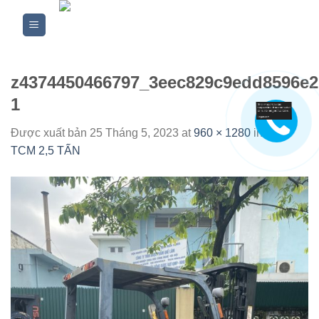
Skip
to
content
z4374450466797_3eec829c9edd8596e2
1
Được xuất bản
25 Tháng 5, 2023
at
960 × 1280
in
XE
TCM 2,5 TẤN