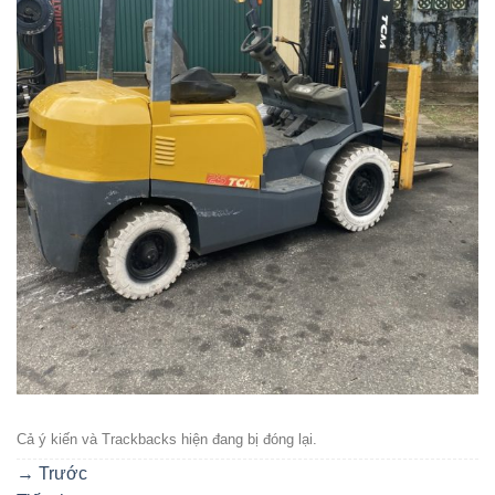
Cả ý kiến ​​và Trackbacks hiện đang bị đóng lại.
→
Trước