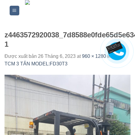
Skip
to
content
z4463572920038_7d8588e0fde65d5e63
1
Được xuất bản
26 Tháng 6, 2023
at
960 × 1280
in
XE
TCM 3 TẤN MODEL:FD30T3