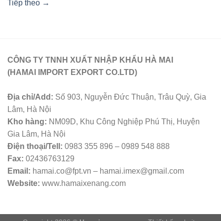
Tiếp theo
→
CÔNG TY TNNH XUẤT NHẬP KHẨU HÀ MAI
(HAMAI IMPORT EXPORT CO.LTD)
Địa chỉ/Add:
Số 903, Nguyễn Đức Thuận, Trâu Quỳ, Gia
Lâm, Hà Nội
Kho hàng:
NM09D, Khu Công Nghiệp Phú Thị, Huyện
Gia Lâm, Hà Nội
Điện thoại/Tell:
0983 355 896 – 0989 548 888
Fax:
02436763129
Email:
hamai.co@fpt.vn – hamai.imex@gmail.com
Website:
www.hamaixenang.com