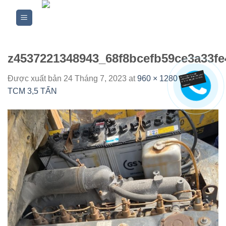
Skip
to
content
z4537221348943_68f8bcefb59ce3a33fe
Được xuất bản
24 Tháng 7, 2023
at
960 × 1280
in
XE
TCM 3,5 TẤN