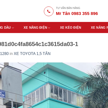
TƯ VẤN BÁN HÀNG
Mr Tân 0983 355 896
NG DẦU
XE NÂNG ĐIỆN
XE KÉO ĐIỆN
XE NÂNG 
981d0c4fa8654c1c3615da03-1
 1280
in
XE TOYOTA 1,5 TẤN