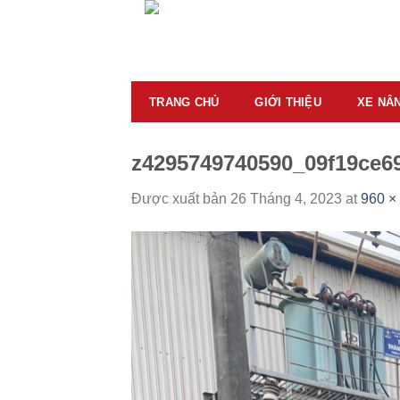
Skip
to
content
TRANG CHỦ
GIỚI THIỆU
XE NÂ
z4295749740590_09f19ce6
Được xuất bản
26 Tháng 4, 2023
at
960 ×