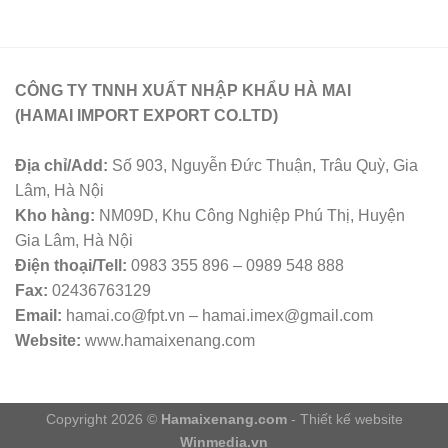
CÔNG TY TNNH XUẤT NHẬP KHẨU HÀ MAI
(HAMAI IMPORT EXPORT CO.LTD)
Địa chỉ/Add:
Số 903, Nguyễn Đức Thuận, Trâu Quỳ, Gia
Lâm, Hà Nội
Kho hàng:
NM09D, Khu Công Nghiệp Phú Thị, Huyện
Gia Lâm, Hà Nội
Điện thoại/Tell:
0983 355 896 – 0989 548 888
Fax:
02436763129
Email:
hamai.co@fpt.vn – hamai.imex@gmail.com
Website:
www.hamaixenang.com
Copyright 2026 ©
Hamaixenang.com
- Thiết kế website
Winmedia.vn