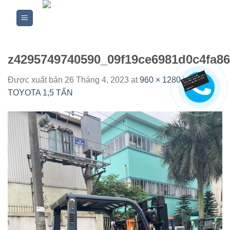
Skip
to
content
z4295749740590_09f19ce6981d0c4fa8
Được xuất bản
26 Tháng 4, 2023
at
960 × 1280
in
XE
TOYOTA 1,5 TẤN