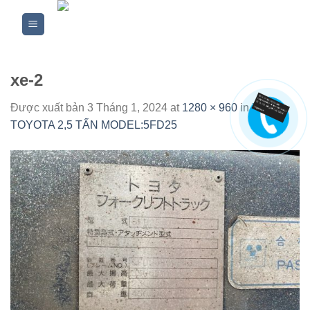
Skip
to
content
xe-2
Được xuất bản
3 Tháng 1, 2024
at
1280 × 960
in
XE
TOYOTA 2,5 TẤN MODEL:5FD25