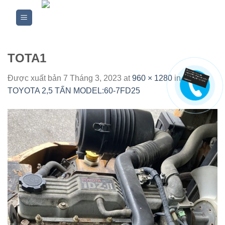
Skip
to
content
TOTA1
Được xuất bản
7 Tháng 3, 2023
at
960 × 1280
in
XE
TOYOTA 2,5 TẤN MODEL:60-7FD25