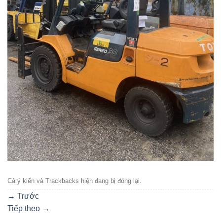
Cả ý kiến ​​và Trackbacks hiện đang bị đóng lại.
→
Trước
Tiếp theo
→