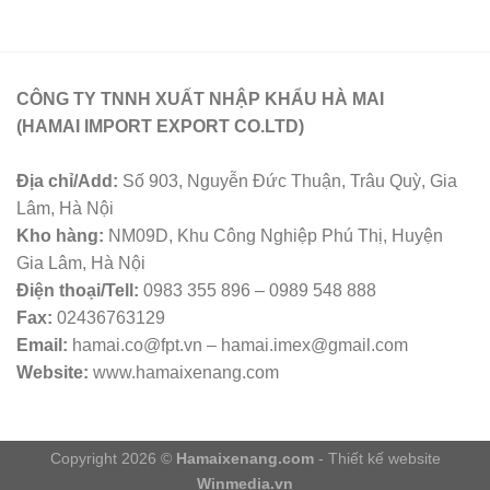
CÔNG TY TNNH XUẤT NHẬP KHẨU HÀ MAI
(HAMAI IMPORT EXPORT CO.LTD)
Địa chỉ/Add:
Số 903, Nguyễn Đức Thuận, Trâu Quỳ, Gia
Lâm, Hà Nội
Kho hàng:
NM09D, Khu Công Nghiệp Phú Thị, Huyện
Gia Lâm, Hà Nội
Điện thoại/Tell:
0983 355 896 – 0989 548 888
Fax:
02436763129
Email:
hamai.co@fpt.vn – hamai.imex@gmail.com
Website:
www.hamaixenang.com
Copyright 2026 ©
Hamaixenang.com
- Thiết kế website
Winmedia.vn