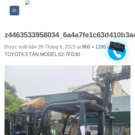
Skip
to
content
z4463533958034_6a4a7fe1c63d410b3a
Được xuất bản
26 Tháng 6, 2023
at
960 × 1280
in
XE
TOYOTA 3 TẤN MODEL:02-7FD30