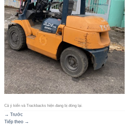
Cả ý kiến ​​và Trackbacks hiện đang bị đóng lại.
→
Trước
Tiếp theo
→