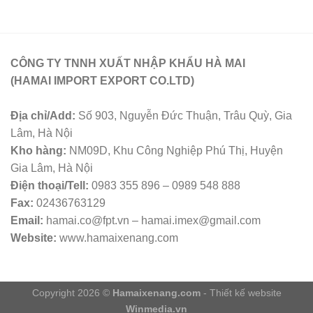
CÔNG TY TNNH XUẤT NHẬP KHẨU HÀ MAI
(HAMAI IMPORT EXPORT CO.LTD)
Địa chỉ/Add:
Số 903, Nguyễn Đức Thuận, Trâu Quỳ, Gia
Lâm, Hà Nội
Kho hàng:
NM09D, Khu Công Nghiệp Phú Thị, Huyện
Gia Lâm, Hà Nội
Điện thoại/Tell:
0983 355 896 – 0989 548 888
Fax:
02436763129
Email:
hamai.co@fpt.vn – hamai.imex@gmail.com
Website:
www.hamaixenang.com
Copyright 2026 ©
Hamaixenang.com
- Thiết kế website
Winmedia.vn