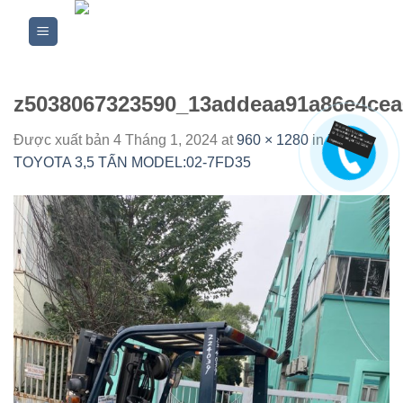
Skip
to
content
z5038067323590_13addeaa91a86e4cea
Được xuất bản
4 Tháng 1, 2024
at
960 × 1280
in
XE
TOYOTA 3,5 TẤN MODEL:02-7FD35