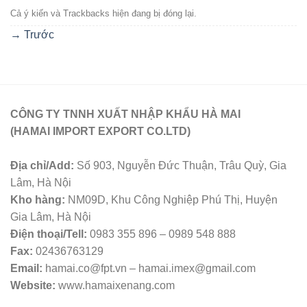
Cả ý kiến ​​và Trackbacks hiện đang bị đóng lại.
→
Trước
CÔNG TY TNNH XUẤT NHẬP KHẨU HÀ MAI
(HAMAI IMPORT EXPORT CO.LTD)
Địa chỉ/Add:
Số 903, Nguyễn Đức Thuận, Trâu Quỳ, Gia
Lâm, Hà Nội
Kho hàng:
NM09D, Khu Công Nghiệp Phú Thị, Huyện
Gia Lâm, Hà Nội
Điện thoại/Tell:
0983 355 896 – 0989 548 888
Fax:
02436763129
Email:
hamai.co@fpt.vn – hamai.imex@gmail.com
Website:
www.hamaixenang.com