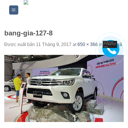
Skip
to
content
bang-gia-127-8
Được xuất bản
11 Tháng 9, 2017
at
650 × 366
in
Bảng giá