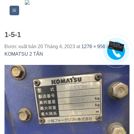
Skip
to
content
1-5-1
Được xuất bản
20 Tháng 4, 2023
at
1276 × 956
in
XE
KOMATSU 2 TẤN