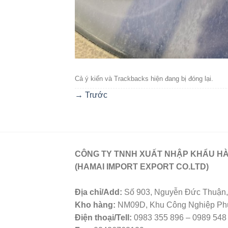
Cả ý kiến ​​và Trackbacks hiện đang bị đóng lại.
→
Trước
CÔNG TY TNNH XUẤT NHẬP KHẨU HÀ
(HAMAI IMPORT EXPORT CO.LTD)
Địa chỉ/Add:
Số 903, Nguyễn Đức Thuận, 
Kho hàng:
NM09D, Khu Công Nghiệp Phú 
Điện thoại/Tell:
0983 355 896 – 0989 548