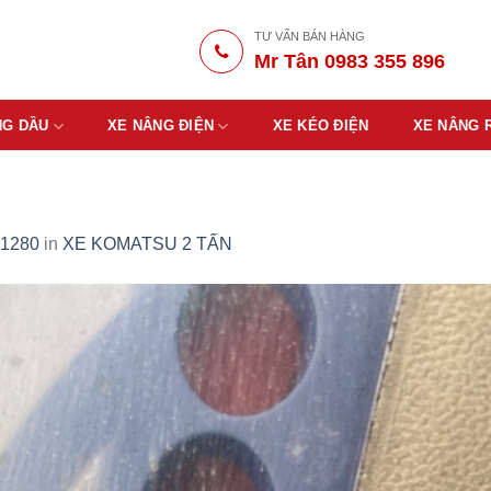
TƯ VẤN BÁN HÀNG
Mr Tân 0983 355 896
NG DẦU
XE NÂNG ĐIỆN
XE KÉO ĐIỆN
XE NÂNG 
 1280
in
XE KOMATSU 2 TẤN