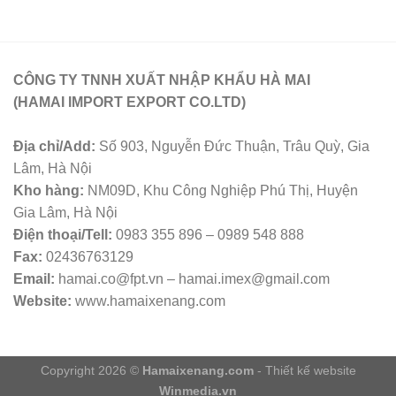
CÔNG TY TNNH XUẤT NHẬP KHẨU HÀ MAI
(HAMAI IMPORT EXPORT CO.LTD)
Địa chỉ/Add:
Số 903, Nguyễn Đức Thuận, Trâu Quỳ, Gia
Lâm, Hà Nội
Kho hàng:
NM09D, Khu Công Nghiệp Phú Thị, Huyện
Gia Lâm, Hà Nội
Điện thoại/Tell:
0983 355 896 – 0989 548 888
Fax:
02436763129
Email:
hamai.co@fpt.vn – hamai.imex@gmail.com
Website:
www.hamaixenang.com
Copyright 2026 ©
Hamaixenang.com
- Thiết kế website
Winmedia.vn