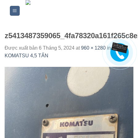
Skip
to
content
z5413487359065_4fa78320a161f265c8
Được xuất bản
6 Tháng 5, 2024
at
960 × 1280
in
XE
KOMATSU 4,5 TẤN