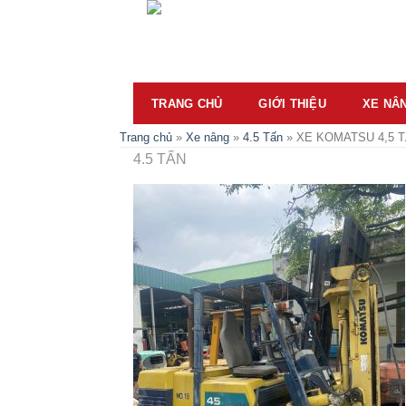
Skip
to
content
TRANG CHỦ
GIỚI THIỆU
XE NÂ
Trang chủ
»
Xe nâng
»
4.5 Tấn
»
XE KOMATSU 4,5 
4.5 TẤN