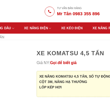
TƯ VẤN BÁN HÀNG
Mr Tân 0983 355 896
NG DẦU
XE NÂNG ĐIỆN
XE KÉO ĐIỆN
XE NÂNG 
TẤN
XE KOMATSU 4,5 TẤN
Giá NY:
Gọi để biết giá
XE NÂNG KOMATSU 4,5 TẤN, SỐ TỰ ĐỘN
CỘT 3M, NÂNG HẠ THƯỜNG
LỐP KÉP HƠI