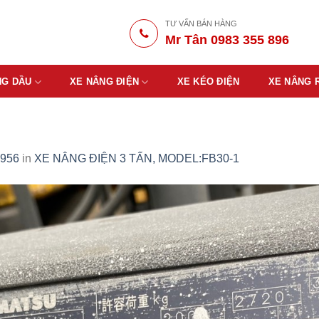
TƯ VẤN BÁN HÀNG
Mr Tân 0983 355 896
NG DẦU
XE NÂNG ĐIỆN
XE KÉO ĐIỆN
XE NÂNG 
 956
in
XE NÂNG ĐIỆN 3 TẤN, MODEL:FB30-1