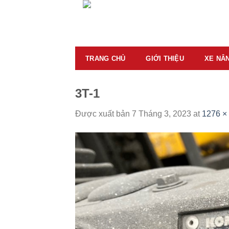
Skip
to
content
TRANG CHỦ
GIỚI THIỆU
XE NÂ
3T-1
Được xuất bản
7 Tháng 3, 2023
at
1276 ×