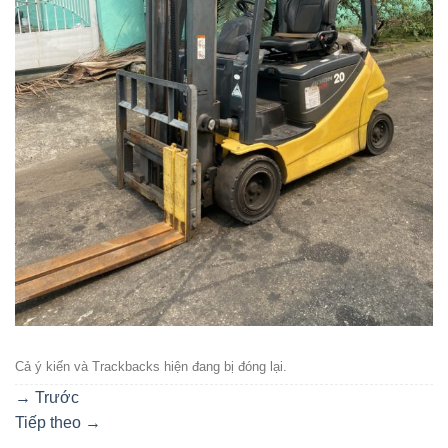
Cả ý kiến ​​và Trackbacks hiện đang bị đóng lại.
→
Trước
Tiếp theo
→