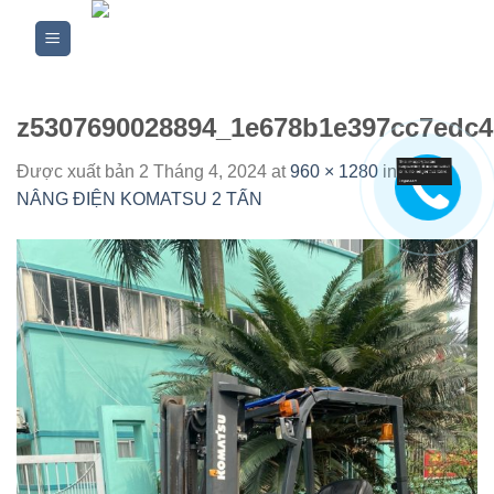
Skip
to
content
z5307690028894_1e678b1e397cc7edc
Được xuất bản
2 Tháng 4, 2024
at
960 × 1280
in
XE
NÂNG ĐIỆN KOMATSU 2 TẤN