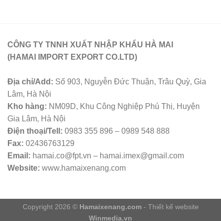
CÔNG TY TNNH XUẤT NHẬP KHẨU HÀ MAI
(HAMAI IMPORT EXPORT CO.LTD)
Địa chỉ/Add:
Số 903, Nguyễn Đức Thuận, Trâu Quỳ, Gia
Lâm, Hà Nội
Kho hàng:
NM09D, Khu Công Nghiệp Phú Thị, Huyện
Gia Lâm, Hà Nội
Điện thoại/Tell:
0983 355 896 – 0989 548 888
Fax:
02436763129
Email:
hamai.co@fpt.vn – hamai.imex@gmail.com
Website:
www.hamaixenang.com
Copyright 2026 ©
Hamaixenang.com
- Thiết kế website
Winmedia.vn