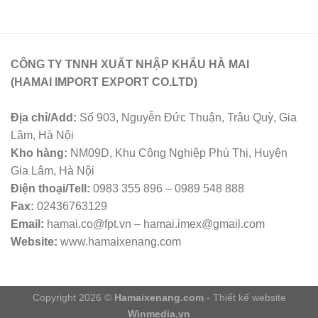
CÔNG TY TNNH XUẤT NHẬP KHẨU HÀ MAI
(HAMAI IMPORT EXPORT CO.LTD)
Địa chỉ/Add:
Số 903, Nguyễn Đức Thuận, Trâu Quỳ, Gia
Lâm, Hà Nội
Kho hàng:
NM09D, Khu Công Nghiệp Phú Thị, Huyện
Gia Lâm, Hà Nội
Điện thoại/Tell:
0983 355 896 – 0989 548 888
Fax:
02436763129
Email:
hamai.co@fpt.vn – hamai.imex@gmail.com
Website:
www.hamaixenang.com
Copyright 2026 ©
Hamaixenang.com
- Thiết kế website
Winmedia.vn