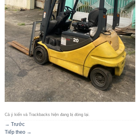
Cả ý kiến ​​và Trackbacks hiện đang bị đóng lại.
→
Trước
Tiếp theo
→