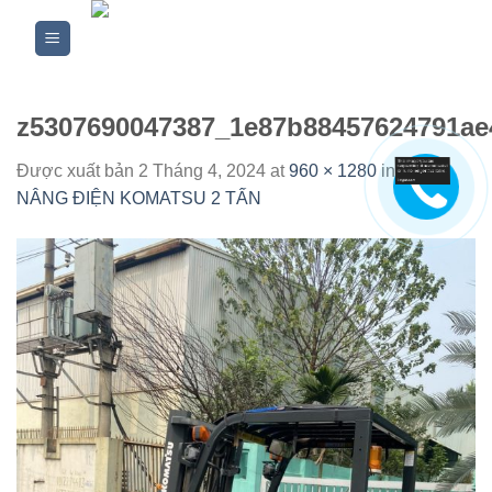
Skip
to
content
z5307690047387_1e87b88457624791ae
Được xuất bản
2 Tháng 4, 2024
at
960 × 1280
in
XE
NÂNG ĐIỆN KOMATSU 2 TẤN