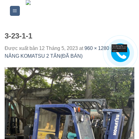
Skip
to
content
3-23-1-1
Được xuất bản
12 Tháng 5, 2023
at
960 × 1280
in
XE
NÂNG KOMATSU 2 TẤN(ĐÃ BÁN)