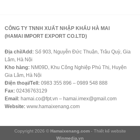
CÔNG TY TNNH XUẤT NHẬP KHẨU HÀ MAI
(HAMAI IMPORT EXPORT CO.LTD)
Địa chỉ/Add:
Số 903, Nguyễn Đức Thuận, Trâu Quỳ, Gia
Lâm, Hà Nội
Kho hàng:
NM09D, Khu Công Nghiệp Phú Thị, Huyện
Gia Lâm, Hà Nội
Điện thoại/Tell:
0983 355 896 – 0989 548 888
Fax:
02436763129
Email:
hamai.co@fpt.vn – hamai.imex@gmail.com
Website:
www.hamaixenang.com
Copyright 2026 ©
Hamaixenang.com
- Thiết kế website
Winmedia.vn