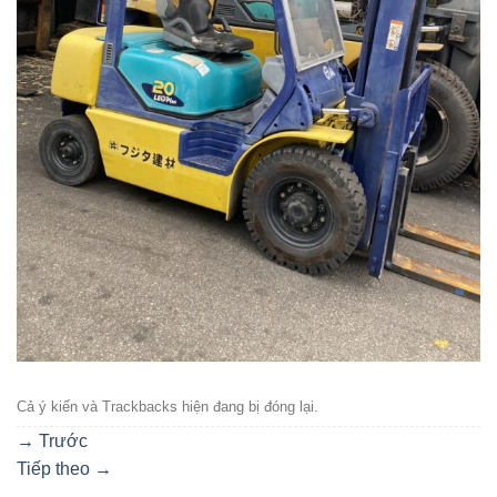
Cả ý kiến ​​và Trackbacks hiện đang bị đóng lại.
→
Trước
Tiếp theo
→