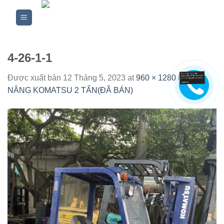
Skip
to
content
4-26-1-1
Được xuất bản
12 Tháng 5, 2023
at
960 × 1280
in
XE
NÂNG KOMATSU 2 TẤN(ĐÃ BÁN)