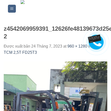
Skip
to
content
z4542069959391_12626fe48139673d25
2
Được xuất bản
24 Tháng 7, 2023
at
960 × 1280
in
XE
TCM 2,5T FD25T3