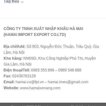
Tiếp theo
→
CÔNG TY TNNH XUẤT NHẬP KHẨU HÀ MAI
(HAMAI IMPORT EXPORT CO.LTD)
Địa chỉ/Add:
Số 903, Nguyễn Đức Thuận, Trâu Quỳ, Gia
Lâm, Hà Nội
Kho hàng:
NM09D, Khu Công Nghiệp Phú Thị, Huyện
Gia Lâm, Hà Nội
Điện thoại/Tell:
0983 355 896 – 0989 548 888
Fax:
02436763129
Email:
hamai.co@fpt.vn – hamai.imex@gmail.com
Website:
www.hamaixenang.com