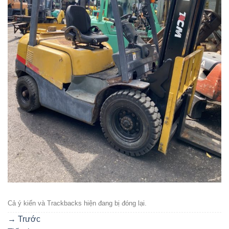
Cả ý kiến ​​và Trackbacks hiện đang bị đóng lại.
→
Trước