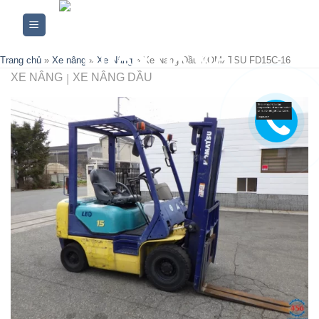
Skip
to
content
Trang chủ
»
Xe nâng
»
Xe Nâng
»
Xe Nâng Dầu KOMATSU FD15C-16
XE NÂNG
XE NÂNG DẦU
|