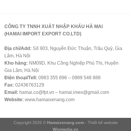
CÔNG TY TNNH XUẤT NHẬP KHẨU HÀ MAI
(HAMAI IMPORT EXPORT CO.LTD)
Địa chỉ/Add:
Số 903, Nguyễn Đức Thuận, Trâu Quỳ, Gia
Lâm, Hà Nội
Kho hàng:
NM09D, Khu Công Nghiệp Phú Thị, Huyện
Gia Lâm, Hà Nội
Điện thoại/Tell:
0983 355 896 – 0989 548 888
Fax:
02436763129
Email:
hamai.co@fpt.vn – hamai.imex@gmail.com
Website:
www.hamaixenang.com
Copyright 2026 ©
Hamaixenang.com
- Thiết kế website
Winmedia.vn