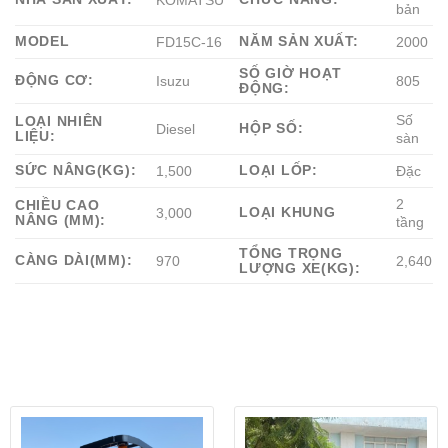
KOMATSU
bản
MODEL
NĂM SẢN XUẤT:
FD15C-16
2000
SỐ GIỜ HOẠT
ĐỘNG CƠ:
Isuzu
805
ĐỘNG:
Số
LOẠI NHIÊN
HỘP SỐ:
Diesel
LIỆU:
sàn
SỨC NÂNG(KG):
LOẠI LỐP:
1,500
Đặc
2
CHIỀU CAO
LOẠI KHUNG
3,000
NÂNG (MM):
tầng
TỔNG TRỌNG
CÀNG DÀI(MM):
970
2,640
LƯỢNG XE(KG):