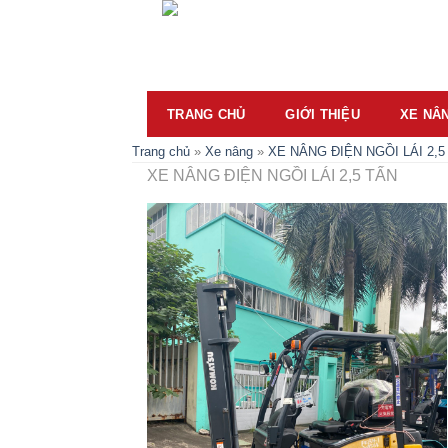
Skip
to
content
TRANG CHỦ
GIỚI THIỆU
XE NÂ
Trang chủ
»
Xe nâng
»
XE NÂNG ĐIỆN NGỒI LÁI 2,5
XE NÂNG ĐIỆN NGỒI LÁI 2,5 TẤN