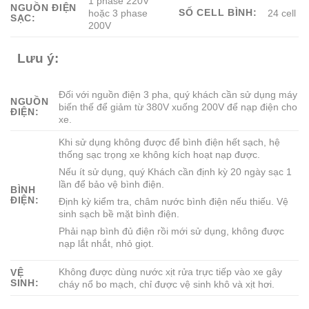
1 phase 220V
NGUỒN ĐIỆN
SỐ CELL BÌNH:
hoặc 3 phase
24 cell
SẠC:
200V
Lưu ý:
Đối với nguồn điện 3 pha, quý khách cần sử dụng máy
NGUỒN
biến thế để giảm từ 380V xuống 200V để nạp điện cho
ĐIỆN:
xe.
Khi sử dụng không được để bình điện hết sạch, hệ
thống sạc trọng xe không kích hoạt nạp được.
Nếu ít sử dụng, quý Khách cần định kỳ 20 ngày sạc 1
lần để bảo vệ bình điện.
BÌNH
ĐIỆN:
Định kỳ kiểm tra, châm nước bình điện nếu thiếu. Vệ
sinh sạch bề mặt bình điện.
Phải nạp bình đủ điện rồi mới sử dụng, không được
nạp lắt nhắt, nhỏ giọt.
Không được dùng nước xịt rửa trực tiếp vào xe gây
VỆ
SINH:
cháy nổ bo mạch, chỉ được vệ sinh khô và xịt hơi.