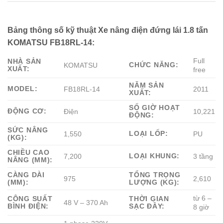
Bảng thông số kỹ thuật Xe nâng điện đứng lái 1.8 tấn
KOMATSU FB18RL-14:
Full
NHÀ SẢN
CHỨC NĂNG:
KOMATSU
XUẤT:
free
NĂM SẢN
MODEL:
FB18RL-14
2011
XUẤT:
SỐ GIỜ HOẠT
ĐỘNG CƠ:
Điện
10,221
ĐỘNG:
SỨC NÂNG
LOẠI LỐP:
1,550
PU
(KG):
CHIỀU CAO
LOẠI KHUNG:
7,200
3 tầng
NÂNG (MM):
CÀNG DÀI
TỔNG TRỌNG
975
2,610
(MM):
LƯỢNG (KG):
từ 6 –
CÔNG SUẤT
THỜI GIAN
48 V – 370 Ah
BÌNH ĐIỆN:
SẠC ĐẦY:
8 giờ