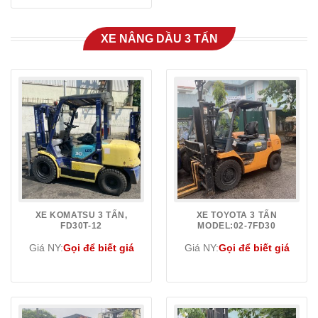
XE NÂNG DẦU 3 TẤN
XE KOMATSU 3 TẤN,
XE TOYOTA 3 TẤN
FD30T-12
MODEL:02-7FD30
Giá NY:
Gọi để biết giá
Giá NY:
Gọi để biết giá