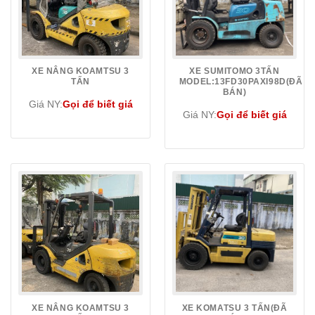
XE NÂNG KOAMTSU 3
XE SUMITOMO 3TẤN
TẤN
MODEL:13FD30PAXI98D(ĐÃ
BÁN)
Giá NY:
Gọi để biết giá
Giá NY:
Gọi để biết giá
XE NÂNG KOAMTSU 3
XE KOMATSU 3 TẤN(ĐÃ