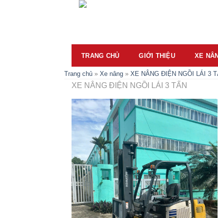
Skip
to
content
TRANG CHỦ
GIỚI THIỆU
XE NÂ
Trang chủ
»
Xe nâng
»
XE NÂNG ĐIỆN NGỒI LÁI 3 
XE NÂNG ĐIỆN NGỒI LÁI 3 TẤN