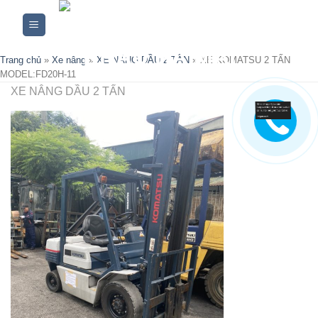
Skip
to
content
Trang chủ
»
Xe nâng
»
XE NÂNG DẦU 2 TẤN
»
XE KOMATSU 2 TẤN
MODEL:FD20H-11
XE NÂNG DẦU 2 TẤN