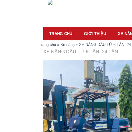
Skip
to
content
TRANG CHỦ
GIỚI THIỆU
XE NÂ
Trang chủ
»
Xe nâng
»
XE NÂNG DẦU TỪ 6 TẤN -24
XE NÂNG DẦU TỪ 6 TẤN -24 TẤN