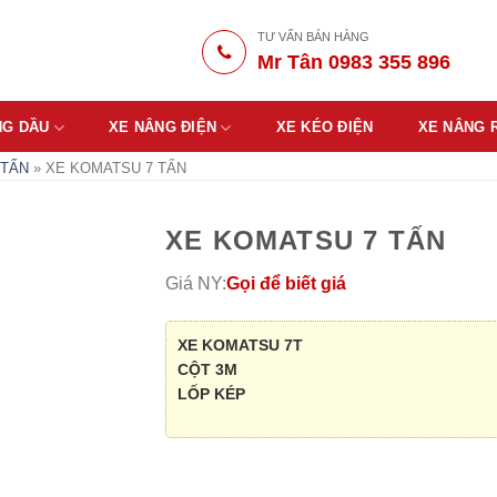
TƯ VẤN BÁN HÀNG
Mr Tân 0983 355 896
NG DẦU
XE NÂNG ĐIỆN
XE KÉO ĐIỆN
XE NÂNG 
 TẤN
»
XE KOMATSU 7 TẤN
XE KOMATSU 7 TẤN
Giá NY:
Gọi để biết giá
XE KOMATSU 7T
CỘT 3M
LỐP KÉP