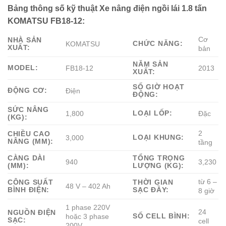
Bảng thông số kỹ thuật Xe nâng điện ngồi lái 1.8 tấn
KOMATSU FB18-12:
Cơ
NHÀ SẢN
CHỨC NĂNG:
KOMATSU
XUẤT:
bản
NĂM SẢN
MODEL:
FB18-12
2013
XUẤT:
SỐ GIỜ HOẠT
ĐỘNG CƠ:
Điện
ĐỘNG:
SỨC NÂNG
LOẠI LỐP:
1,800
Đặc
(KG):
2
CHIỀU CAO
LOẠI KHUNG:
3,000
NÂNG (MM):
tầng
CÀNG DÀI
TỔNG TRỌNG
940
3,230
(MM):
LƯỢNG (KG):
từ 6 –
CÔNG SUẤT
THỜI GIAN
48 V – 402 Ah
BÌNH ĐIỆN:
SẠC ĐẦY:
8 giờ
1 phase 220V
24
NGUỒN ĐIỆN
SỐ CELL BÌNH:
hoặc 3 phase
SẠC:
cell
200V