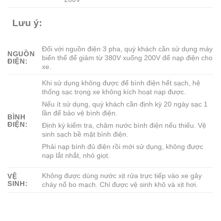
Lưu ý:
Đối với nguồn điện 3 pha, quý khách cần sử dụng máy
NGUỒN
biến thế để giảm từ 380V xuống 200V để nạp điện cho
ĐIỆN:
xe.
Khi sử dụng không được để bình điện hết sạch, hệ
thống sạc trọng xe không kích hoạt nạp được.
Nếu ít sử dụng, quý khách cần định kỳ 20 ngày sạc 1
lần để bảo vệ bình điện.
BÌNH
ĐIỆN:
Định kỳ kiểm tra, châm nước bình điện nếu thiếu. Vệ
sinh sạch bề mặt bình điện.
Phải nạp bình đủ điện rồi mới sử dụng, không được
nạp lắt nhắt, nhỏ giọt.
Không được dùng nước xịt rửa trực tiếp vào xe gây
VỆ
SINH:
cháy nổ bo mạch. Chỉ được vệ sinh khô và xịt hơi.