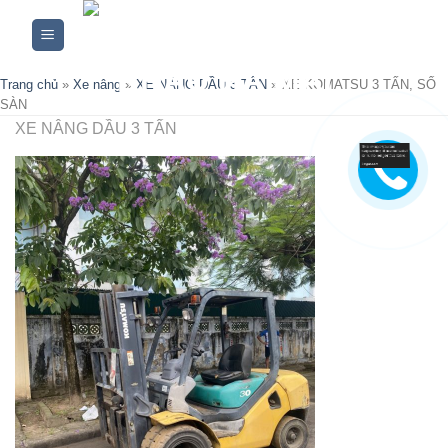
Skip
to
content
Trang chủ
»
Xe nâng
»
XE NÂNG DẦU 3 TẤN
»
XE KOMATSU 3 TẤN, SỐ
SÀN
XE NÂNG DẦU 3 TẤN