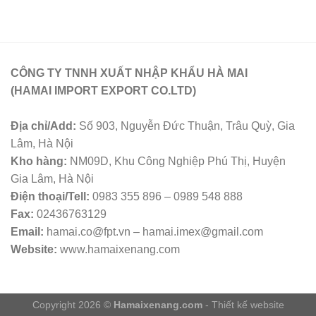
CÔNG TY TNNH XUẤT NHẬP KHẨU HÀ MAI
(HAMAI IMPORT EXPORT CO.LTD)
Địa chỉ/Add:
Số 903, Nguyễn Đức Thuận, Trâu Quỳ, Gia
Lâm, Hà Nội
Kho hàng:
NM09D, Khu Công Nghiệp Phú Thị, Huyện
Gia Lâm, Hà Nội
Điện thoại/Tell:
0983 355 896 – 0989 548 888
Fax:
02436763129
Email:
hamai.co@fpt.vn – hamai.imex@gmail.com
Website:
www.hamaixenang.com
Copyright 2026 ©
Hamaixenang.com
- Thiết kế website