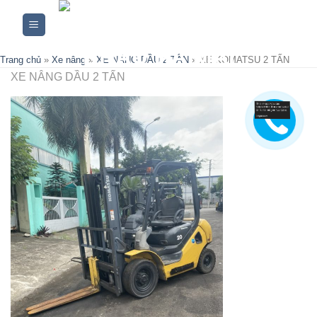
Skip
to
content
Trang chủ
»
Xe nâng
»
XE NÂNG DẦU 2 TẤN
»
XE KOMATSU 2 TẤN
XE NÂNG DẦU 2 TẤN